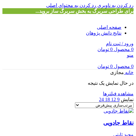
رد کردن به ناوبری
رد کردن به محتوای اصلی
برای طراحی سربرگ به بخش سربرگ ساز بروید...
صفحه اصلی
نتایج دانش پژوهان
ورود / ثبت نام
0
محصول
0
تومان
منو
0
محصول
0
تومان
خانه
مجازی
در حال نمایش یک نتیجه
مشاهده فیلترها
نمایش
9
12
18
24
نقاط جادویی
مجید ثابتی