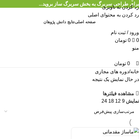
0
0
برای طراحی سربرگ به بخش سربرگ ساز بروید...
رد کردن به ناوبری
رد کردن به محتوای اصلی
صفحه اصلی
نتایج دانش پژوهان
ورود / ثبت نام
0
0
تومان
منو
0
تومان
خانه
دوره های مجازی
در حال نمایش یک نتیجه
مشاهده فیلترها
نمایش
9
12
18
24